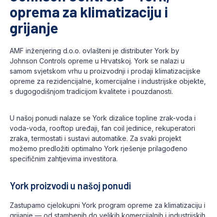
oprema za klimatizaciju i
grijanje
AMF inženjering d.o.o. ovlašteni je distributer York by
Johnson Controls opreme u Hrvatskoj. York se nalazi u
samom svjetskom vrhu u proizvodnji i prodaji klimatizacijske
opreme za rezidencijalne, komercijalne i industrijske objekte,
s dugogodišnjom tradicijom kvalitete i pouzdanosti.
U našoj ponudi nalaze se York dizalice topline zrak-voda i
voda-voda, rooftop uređaji, fan coil jedinice, rekuperatori
zraka, termostati i sustavi automatike. Za svaki projekt
možemo predložiti optimalno York rješenje prilagođeno
specifičnim zahtjevima investitora.
York proizvodi u našoj ponudi
Zastupamo cjelokupni York program opreme za klimatizaciju i
grijanje — od stambenih do velikih komercijalnih i industrijskih