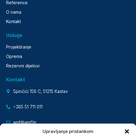
Reference
O nama
Kontakt
Usluge
Projektiranje
Oprema
Rezervni dijelovi
Kontakt
Spinčići 158 C, 51215 Kastav
+385 51 711 011
amf@amf.hr
Upravljanje pristankom
AMF inženjering d.o.o.