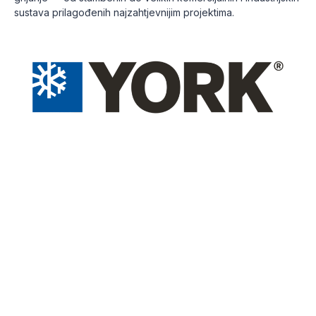
sustava prilagođenih najzahtjevnijim projektima.
Trebate savjet pri odabiru opreme?
Naš stručni tim pomoći će vam odabrati optimalno
York rješenje za vaš objekt, bez obzira radi li se
o poslovnom prostoru, hotelu, bolnici ili
industrijskom postrojenju.