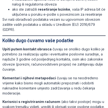
nalog ili regulatorna obveza
ako ste zatražili
resetiranje lozinke
, vaša IP adresa bit će
uključena u poruku e-pošte s poveznicom za resetiranje
Svi naši obrađivači podataka vezani su ugovornom obvezom
zaštite vaših podataka u skladu s Uredbom (EU) 2016/679
(GDPR).
Koliko dugo čuvamo vaše podatke
Upiti putem kontakt obrasca
čuvaju se onoliko dugo koliko je
potrebno za realizaciju upita i eventualne poslovne suradnje, a
najduže 3 godine od posljednjeg kontakta, osim ako zakonske
obveze (porezni, računovodstveni propisi) ne zahtijevaju dulje
čuvanje.
Komentari i njihovi metapodaci
čuvaju se na neodređeno
vrijeme kako bismo mogli automatski prepoznati i odobriti
naknadne komentare umjesto zadržavanja u redu čekanja
moderacije.
Korisnici s registriranim računom
(ako takvi postoje) mogu u
svakom trenutku vidjeti, urediti ili obrisati svoje osobne podatke,