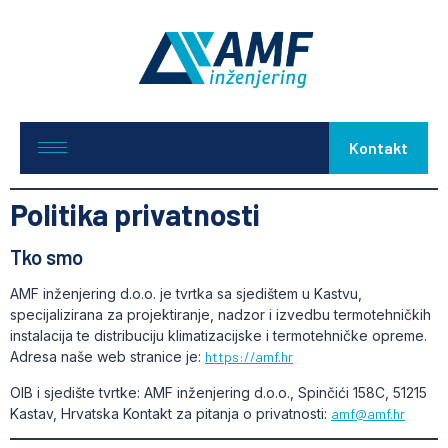
Kontakt
Politika privatnosti
Tko smo
AMF inženjering d.o.o. je tvrtka sa sjedištem u Kastvu,
specijalizirana za projektiranje, nadzor i izvedbu termotehničkih
instalacija te distribuciju klimatizacijske i termotehničke opreme.
Adresa naše web stranice je:
https://amf.hr
OIB i sjedište tvrtke: AMF inženjering d.o.o., Spinčići 158C, 51215
Kastav, Hrvatska Kontakt za pitanja o privatnosti:
amf@amf.hr