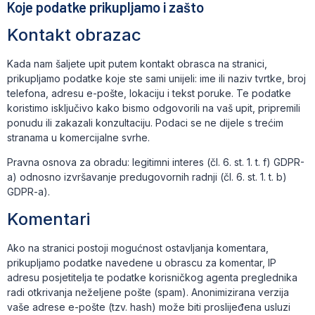
Koje podatke prikupljamo i zašto
Kontakt obrazac
Kada nam šaljete upit putem kontakt obrasca na stranici,
prikupljamo podatke koje ste sami unijeli: ime ili naziv tvrtke, broj
telefona, adresu e-pošte, lokaciju i tekst poruke. Te podatke
koristimo isključivo kako bismo odgovorili na vaš upit, pripremili
ponudu ili zakazali konzultaciju. Podaci se ne dijele s trećim
stranama u komercijalne svrhe.
Pravna osnova za obradu: legitimni interes (čl. 6. st. 1. t. f) GDPR-
a) odnosno izvršavanje predugovornih radnji (čl. 6. st. 1. t. b)
GDPR-a).
Komentari
Ako na stranici postoji mogućnost ostavljanja komentara,
prikupljamo podatke navedene u obrascu za komentar, IP
adresu posjetitelja te podatke korisničkog agenta preglednika
radi otkrivanja neželjene pošte (spam). Anonimizirana verzija
vaše adrese e-pošte (tzv. hash) može biti proslijeđena usluzi