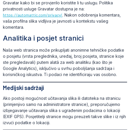
Gravatar kako bi se provjerilo koristite li tu uslugu. Politika
privatnosti usluge Gravatar dostupna je na:
https://automattic.com/privacy/
. Nakon odobrenja komentara,
vaša profilna slika vidljiva je javnosti u kontekstu vašeg
komentara.
Analitika i posjet stranici
Naša web stranica može prikupljati anonimne tehničke podatke
o posjetu (vrsta preglednika, uređaj, broj posjeta, stranice koje
ste pregledavali) putem alatâ za web analitiku (kao što je
Google Analytics), isključivo u svrhu poboljšanja sadržaja i
korisničkog iskustva. Ti podaci ne identificiraju vas osobno.
Medijski sadržaji
Ako postoji mogućnost učitavanja slika ili datoteka na stranicu
(primjenjivo samo na administratore stranice), preporučujemo
izbjegavanje učitavanja slika s ugrađenim podacima o lokaciji
(EXIF GPS). Posjetitelji stranice mogu preuzeti takve slike i iz njih
izvući podatke o lokaciji.