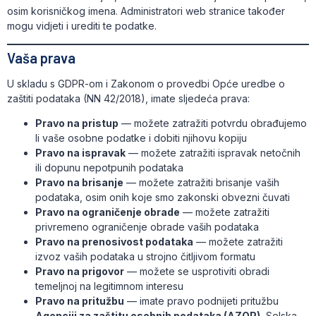
osim korisničkog imena. Administratori web stranice također
mogu vidjeti i urediti te podatke.
Vaša prava
U skladu s GDPR-om i Zakonom o provedbi Opće uredbe o
zaštiti podataka (NN 42/2018), imate sljedeća prava:
Pravo na pristup
— možete zatražiti potvrdu obrađujemo
li vaše osobne podatke i dobiti njihovu kopiju
Pravo na ispravak
— možete zatražiti ispravak netočnih
ili dopunu nepotpunih podataka
Pravo na brisanje
— možete zatražiti brisanje vaših
podataka, osim onih koje smo zakonski obvezni čuvati
Pravo na ograničenje obrade
— možete zatražiti
privremeno ograničenje obrade vaših podataka
Pravo na prenosivost podataka
— možete zatražiti
izvoz vaših podataka u strojno čitljivom formatu
Pravo na prigovor
— možete se usprotiviti obradi
temeljnoj na legitimnom interesu
Pravo na pritužbu
— imate pravo podnijeti pritužbu
Agenciji za zaštitu osobnih podataka (AZOP)
, Selska