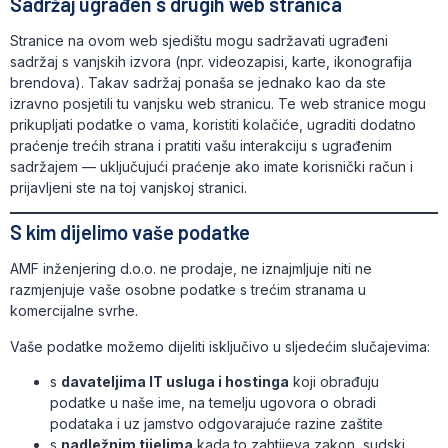
Sadržaj ugrađen s drugih web stranica
Stranice na ovom web sjedištu mogu sadržavati ugrađeni
sadržaj s vanjskih izvora (npr. videozapisi, karte, ikonografija
brendova). Takav sadržaj ponaša se jednako kao da ste
izravno posjetili tu vanjsku web stranicu. Te web stranice mogu
prikupljati podatke o vama, koristiti kolačiće, ugraditi dodatno
praćenje trećih strana i pratiti vašu interakciju s ugrađenim
sadržajem — uključujući praćenje ako imate korisnički račun i
prijavljeni ste na toj vanjskoj stranici.
S kim dijelimo vaše podatke
AMF inženjering d.o.o. ne prodaje, ne iznajmljuje niti ne
razmjenjuje vaše osobne podatke s trećim stranama u
komercijalne svrhe.
Vaše podatke možemo dijeliti isključivo u sljedećim slučajevima:
s
davateljima IT usluga i hostinga
koji obrađuju
podatke u naše ime, na temelju ugovora o obradi
podataka i uz jamstvo odgovarajuće razine zaštite
s
nadležnim tijelima
kada to zahtijeva zakon, sudski