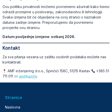
Ovu politiku privatnosti možemo povremeno ažurirati kako bismo
odrazili promjene u poslovanju, zakonodavstvu ili tehnologiji.
Svaka izmjena bit će objavljena na ovoj stranici s naznakom
datuma zadnje izmjene. Preporučujemo da povremeno
provjerite ovu stranicu.
Datum posljednje izmjene: svibanj 2026.
Kontakt
Za sva pitanja vezana uz zaštitu osobnih podataka možete nas
kontaktirati:
AMF inženjering d.o.o., Spinčići 158C, 51215 Kastav
+385 51
711 011
amf@amf.hr
Stranice
Naslovna