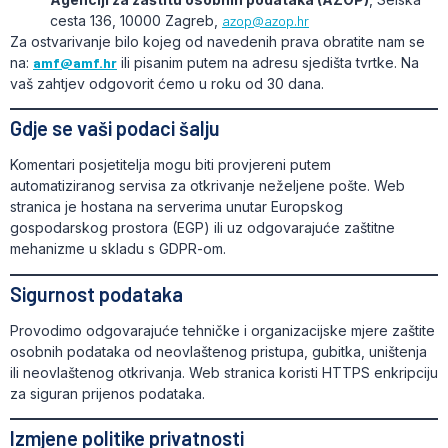
cesta 136, 10000 Zagreb,
azop@azop.hr
Za ostvarivanje bilo kojeg od navedenih prava obratite nam se
na:
amf@amf.hr
ili pisanim putem na adresu sjedišta tvrtke. Na
vaš zahtjev odgovorit ćemo u roku od 30 dana.
Gdje se vaši podaci šalju
Komentari posjetitelja mogu biti provjereni putem
automatiziranog servisa za otkrivanje neželjene pošte. Web
stranica je hostana na serverima unutar Europskog
gospodarskog prostora (EGP) ili uz odgovarajuće zaštitne
mehanizme u skladu s GDPR-om.
Sigurnost podataka
Provodimo odgovarajuće tehničke i organizacijske mjere zaštite
osobnih podataka od neovlaštenog pristupa, gubitka, uništenja
ili neovlaštenog otkrivanja. Web stranica koristi HTTPS enkripciju
za siguran prijenos podataka.
Izmjene politike privatnosti